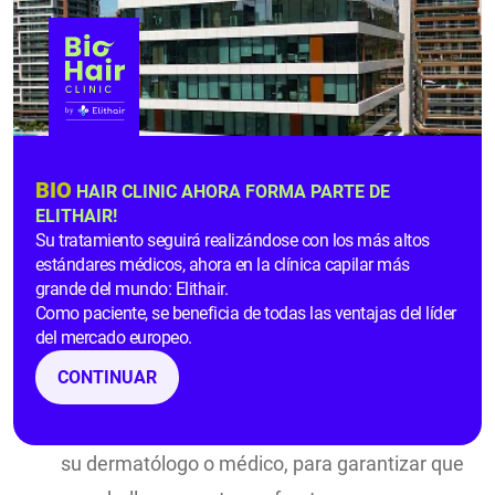
se mantenga resistente y no se desprenda. Eso sí,
para empezar a peinarse el pelo injertado le
recomendamos esperar a que su crecimiento sea
óptimo para no dañar los folículos.
Si bien usted puede mantener su rutina como de
costumbre, le recomendamos que, a la hora de
BIO
HAIR CLINIC AHORA FORMA PARTE DE
peinar el cabello tras el tratamiento, tenga cuidado
ELITHAIR!
durante los primeros meses.
Su tratamiento seguirá realizándose con los más altos
estándares médicos, ahora en la clínica capilar más
Péinese con movimientos suaves
, evitando los
grande del mundo: Elithair.
Como paciente, se beneficia de todas las ventajas del líder
tirones y, en la medida de lo posible, siempre
del mercado europeo.
con el cabello mojado.
CONTINUAR
Recuerde también utilizar
champús con PH
neutro
, así como productos recomendados por
su dermatólogo o médico, para garantizar que