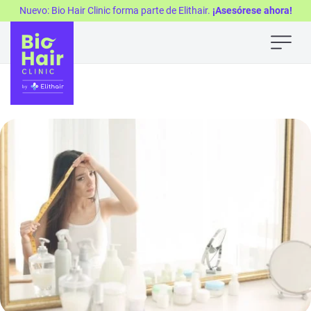
Nuevo: Bio Hair Clinic forma parte de Elithair.
¡Asesórese ahora!