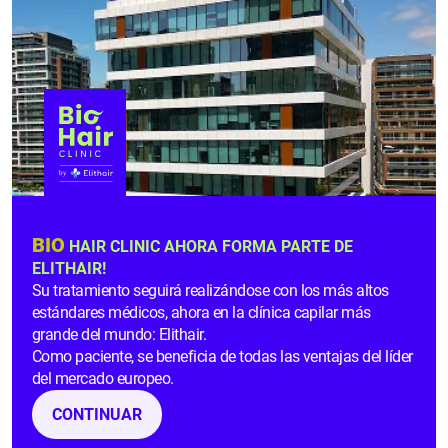
que la parte superior de la cabeza es
perfectamente visible, tomando una forma
circular similar propia de la alopecia
androgénica masculina. La calvicie se
generaliza en toda la parte superior de la
cabeza y es más difícil de solucionar. Sin
embargo, un porcentaje muy bajo de mujeres
alcanza este grado.
BIO
HAIR CLINIC AHORA FORMA PARTE DE
ELITHAIR!
Esta escala es muy ilustrativa para analizar la
Su tratamiento seguirá realizándose con los más altos
evolución de la alopecia femenina.
Se recomienda
estándares médicos, ahora en la clínica capilar más
que aquellas mujeres que se perciban en el
grado I
grande del mundo: Elithair.
acudan inmediatamente a un especialista
, ya que
Como paciente, se beneficia de todas las ventajas del líder
del mercado europeo.
en ese estadio los tratamientos son más efectivos.
CONTINUAR
La
escala de Savin