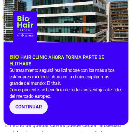
hasta un 95%.
Se pueden ver cabellos creciendo después de dos
meses.
La
mejor opción para las mujeres
Diversos estudios aseguran que la alopecia
BIO
HAIR CLINIC AHORA FORMA PARTE DE
femenina parece ir en aumento, un problema que
ELITHAIR!
Su tratamiento seguirá realizándose con los más altos
aqueja cada vez a más mujeres en el mundo. El
estándares médicos, ahora en la clínica capilar más
patrón femenino de alopecia es bastante común,
grande del mundo: Elithair.
comenzando a finales de los años 20 de la mujer y
Como paciente, se beneficia de todas las ventajas del líder
llegando a casi el 30% en mujeres mayores de 30
del mercado europeo.
años. La alopecia androgénica alcanza sus puntos
CONTINUAR
máximos después de los 50 años de edad.
El hecho de quedar calvas puede causar ansiedad