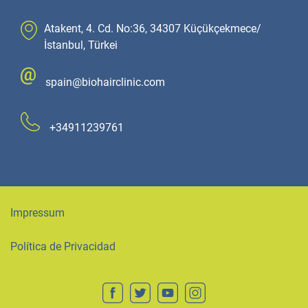
Atakent, 4. Cd. No:36, 34307 Küçükçekmece/
İstanbul, Türkei
spain@biohairclinic.com
+34911239761
Impressum
Política de Privacidad