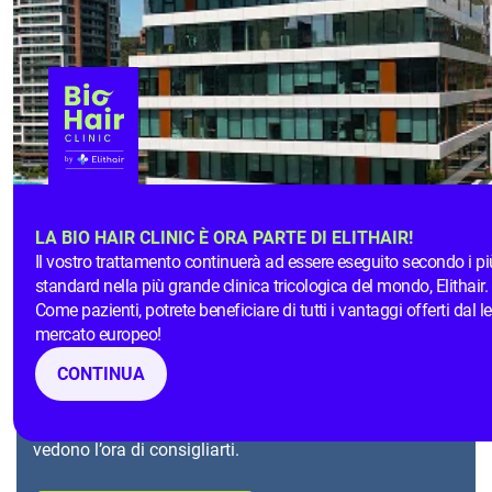
Bio Hair Clinic: capelli
semplicemente folti
trapianto di
Siamo le persone giuste per il tuo
capelli a Istanbul
. I nostri medici sono tra i migliori
nel campo del trattamento dei capelli.
LA BIO HAIR CLINIC È ORA PARTE DI ELITHAIR!
Le numerose
esperienze felici
di trapianto di capelli
Il vostro trattamento continuerà ad essere eseguito secondo i più
dei nostri pazienti possono confermarlo. Ti
standard nella più grande clinica tricologica del mondo, Elithair.
accoglieremo calorosamente nella nostra clinica
Come pazienti, potrete beneficiare di tutti i vantaggi offerti dal l
all’avanguardia e faremo in modo che tu ti senta
mercato europeo!
completamente a tuo agio
.
CONTINUA
Non aspettare oltre e soddisfa il tuo desiderio di avere
dei
capelli semplicemente folti
. I nostri specialisti non
vedono l’ora di consigliarti.