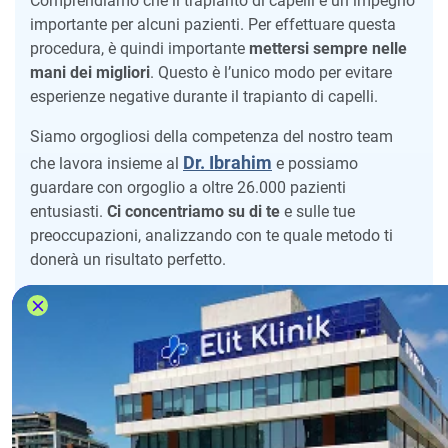
Comprendiamo che il trapianto di capelli è un impegno
importante per alcuni pazienti. Per effettuare questa
procedura, è quindi importante
mettersi sempre nelle
mani dei migliori
. Questo è l’unico modo per evitare
esperienze negative durante il trapianto di capelli.
Siamo orgogliosi della competenza del nostro team
Dr. Ibrahim
che lavora insieme al
e possiamo
guardare con orgoglio a oltre 26.000 pazienti
entusiasti.
Ci concentriamo su di te
e sulle tue
preoccupazioni, analizzando con te quale metodo ti
donerà un risultato perfetto.
Come esperti in trattamenti professionali dei capelli,
garantiamo che la
tua esperienza di trapianto di
capelli all’estero sarà positiva
.