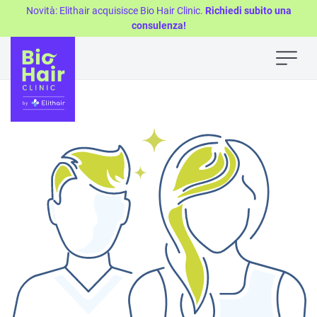
Novità: Elithair acquisisce Bio Hair Clinic.
Richiedi subito una
consulenza!