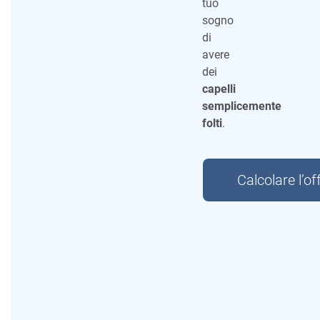
tuo
sogno
di
avere
dei
capelli
semplicemente
folti
.
Calcolare l’of