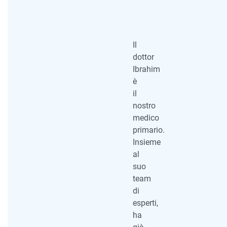
Il
dottor
Ibrahim
è
il
nostro
medico
primario.
Insieme
al
suo
team
di
esperti,
ha