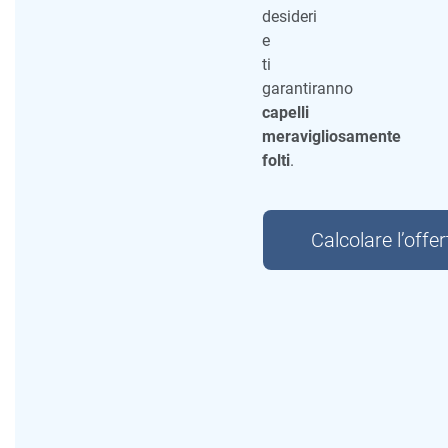
desideri
e
ti
garantiranno
capelli
meravigliosamente
folti
.
Calcolare l’offer