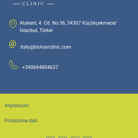
Atakent, 4. Cd. No:36, 34307 Küçükçekmece/
İstanbul, Türkei
italy@biohairclinic.com
+390694804637
Impressum
Protezione dati