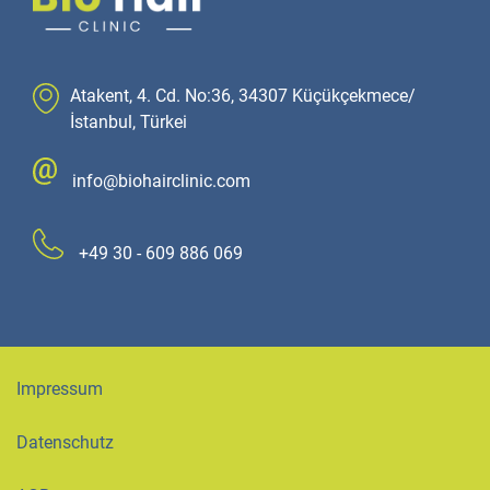
Atakent, 4. Cd. No:36, 34307 Küçükçekmece/
İstanbul, Türkei
info@biohairclinic.com
+49 30 - 609 886 069
Impressum
Datenschutz