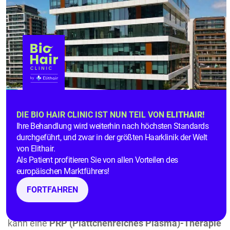
Bei der Behandlung von
medikamentenbedingtem
Haarschwund
steht vorrangig der Grund für die
Einnahme des Medikaments im Mittelpunkt. Speziell
bei
Haarausfall durch Antidepressiva
ist es
entscheidend, den Fokus auf die Verbesserung Ihrer
seelischen Gesundheit zu legen, anstatt sich
DIE BIO HAIR CLINIC IST NUN TEIL VON
ELITHAIR!
Ihre Behandlung wird weiterhin nach höchsten Standards
ausschließlich auf die Nebenwirkungen zu
durchgeführt, und zwar in der größten Haarklinik der Welt
konzentrieren. Es ist beruhigend zu wissen, dass
von Elithair.
Haarschwund in der Regel nach dem Ende der
Als Patient profitieren Sie von allen Vorteilen des
Medikamenteneinnahme abklingt
und sich die
europäischen Marktführers!
Haarfülle oft von selbst wiederherstellt.
FORTFAHREN
Um den Prozess der Haarerholung zu unterstützen,
kann eine
PRP (Plättchenreiches Plasma)-Therapie