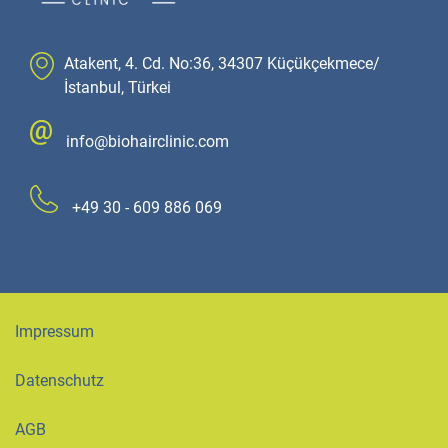
Atakent, 4. Cd. No:36, 34307 Küçükçekmece/
İstanbul, Türkei
info@biohairclinic.com
+49 30 - 609 886 069
Impressum
Datenschutz
AGB