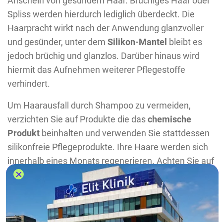
Anschein von gesundem Haar. Brüchiges Haar oder
Spliss werden hierdurch lediglich überdeckt. Die
Haarpracht wirkt nach der Anwendung glanzvoller
und gesünder, unter dem
Silikon-Mantel
bleibt es
jedoch brüchig und glanzlos. Darüber hinaus wird
hiermit das Aufnehmen weiterer Pflegestoffe
verhindert.
Um Haarausfall durch Shampoo zu vermeiden,
verzichten Sie auf Produkte die das
chemische
Produkt
beinhalten und verwenden Sie stattdessen
silikonfreie Pflegeprodukte. Ihre Haare werden sich
innerhalb eines Monats regenerieren. Achten Sie auf
die Inhaltsstoffe des Produkts. Um herauszufinden,
ob Kunststoffe enthalten ist, achten Sie auf folgende
Endungen: