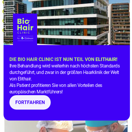
cone (sämtliche Dimethicone, Cyclomethicone)
conol (Dimethiconol)
oxane (Polysiloxane, Cyclopentasiloxane)
glycolsowie auf Trideceth-12, Hydroxypropyl und
Silicone Quaternium-22
All diese Ingredienzen
enthalten Silikone
und sollten
DIE BIO HAIR CLINIC IST NUN TEIL VON
ELITHAIR!
vermieden werden.
Ihre Behandlung wird weiterhin nach höchsten Standards
durchgeführt, und zwar in der größten Haarklinik der Welt
Haartransplantation
als beste
von Elithair.
Methode bei Haarschwund
Als Patient profitieren Sie von allen Vorteilen des
europäischen Marktführers!
FORTFAHREN