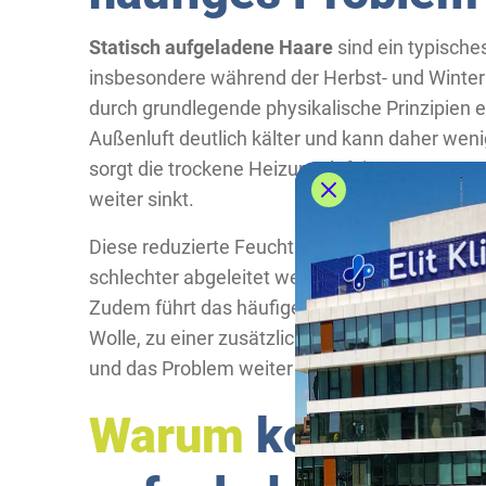
Statisch aufgeladene Haare
sind ein typische
insbesondere während der Herbst- und Winte
durch grundlegende physikalische Prinzipien e
Außenluft deutlich kälter und kann daher wenig
sorgt die trockene Heizungsluft in Innenräumen
weiter sinkt.
Diese reduzierte Feuchtigkeit hat zur Folge, d
schlechter abgeleitet werden und sich statt
Zudem führt das häufige Tragen von dicker Kl
Wolle, zu einer zusätzlichen Reibung, die die 
und das Problem weiter verschärft.
Warum
kommt es z