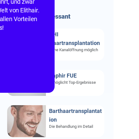
hrt, und zwar
lt von Elithair.
Besonders
Interessant
allen Vorteilen
s!
DHI
Haartransplantation
Ohne Kanalöffnung möglich
Saphir FUE
Ermöglicht Top-Ergebnisse
Barthaartransplantat
ion
Die Behandlung im Detail