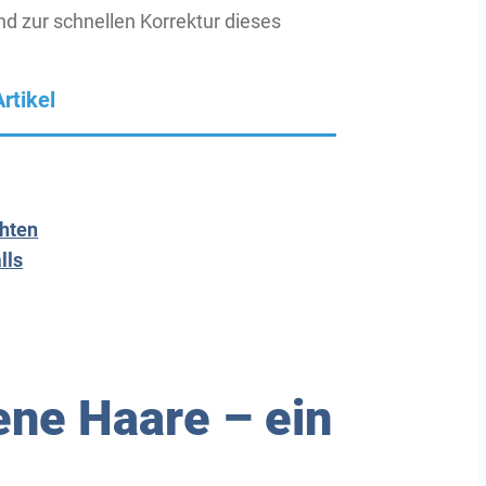
d zur schnellen Korrektur dieses
rtikel
chten
lls
ne Haare – ein