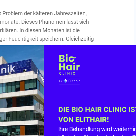
s Problem der kälteren Jahreszeiten,
rmonate. Dieses Phänomen lässt sich
rklären. In diesen Monaten ist die
er Feuchtigkeit speichern. Gleichzeitig
 dafür, dass die Luftfeuchtigkeit
ass
elektrische Ladungen
in der Luft
dessen in den Haaren ansammeln.
eidung, wie Mützen und Pullovern aus
statische Aufladung der Haare verstärkt
DIE BIO HAIR CLINIC I
u elektrisch
VON
ELITHAIR!
Ihre Behandlung wird weiterhi