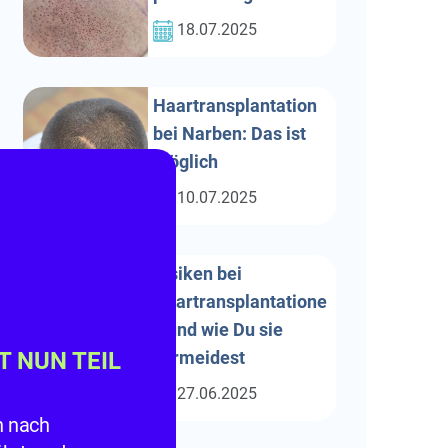
18.07.2025
Haartransplantation
bei Narben: Das ist
möglich
10.07.2025
Risiken bei
Haartransplantatione
n und wie Du sie
vermeidest
ST NUN TEIL
27.06.2025
n nach