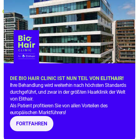
neues Haarwachstum.
Stressmanagement
: Dauerhafter Stress kann den
Hormonhaushalt durcheinanderbringen und das
Haarwachstum hemmen. Ausreichend
Schlaf
und
Bewegung hilft Deinem Körper, sich zu erholen.
Was
tun, wenn die Haare nicht mehr
wachsen?
Wenn die
Haarfollikel irreversibel geschädigt
sind,
DIE BIO HAIR CLINIC IST NUN TEIL VON
ELITHAIR!
Ihre Behandlung wird weiterhin nach höchsten Standards
kann weder ein gut eingestellter Diabetes, noch eine
durchgeführt, und zwar in der größten Haarklinik der Welt
Nährstoffergänzung das Haarwachstum
von Elithair.
zurückbringen.
Als Patient profitieren Sie von allen Vorteilen des
europäischen Marktführers!
In solchen Fällen bietet sich eine
FORTFAHREN
Haartransplantation
an. Bei dieser Behandlung
werden einzelne Haarfollikel vom Hinterkopf