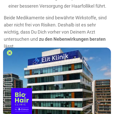
einer besseren Versorgung der Haarfollikel führt.
Beide Medikamente sind bewährte Wirkstoffe, sind
aber nicht frei von Risiken. Deshalb ist es sehr
wichtig, dass Du Dich vorher von Deinem Arzt
untersuchen und
zu den Nebenwirkungen beraten
lässt.
Finasterid steht in Verbindung mit schweren
Nebenwirkungen wie
Impotenz
,
Libidoverlust oder
depressiven Verstimmungen
.
Diese Effekte können
auch nach Absetzen des Medikaments anhalten –
wenn auch sehr selten.
Minoxidil, äußerlich angewendet, führt bei manchen
Anwendern zu
Juckreiz, Hautrötungen oder
Schuppenbildung
. Es kann in seltenen Fällen