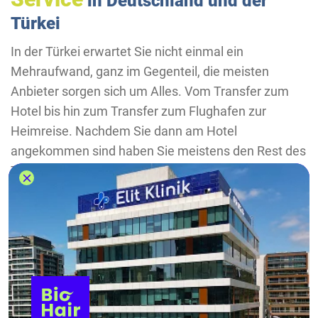
in Deutschland und der
Türkei
In der Türkei erwartet Sie nicht einmal ein
Mehraufwand, ganz im Gegenteil, die meisten
Anbieter sorgen sich um Alles. Vom Transfer zum
Hotel bis hin zum Transfer zum Flughafen zur
Heimreise. Nachdem Sie dann am Hotel
angekommen sind haben Sie meistens den Rest des
Tages, um die Umgebung zu erkunden und sich
daran zu gewöhnen.
Am Tag darauf findet die Vorbehandlung statt, wo
ein Spezialist ein Gespräch mit Ihnen führt, die
Operation erklärt und meistens ein Bluttest
stattfindet, um sie auf Krankheiten zu untersuchen,
denn wir behandeln leider keine Patienten, die an