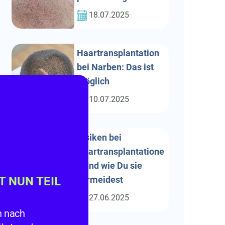
18.07.2025
Haartransplantation
bei Narben: Das ist
möglich
10.07.2025
Risiken bei
Haartransplantatione
n und wie Du sie
vermeidest
ST NUN TEIL
27.06.2025
n nach