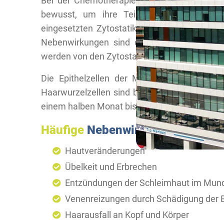
Bei der Chemotherapie schädigen die behan
bewusst, um ihre Teilung und unkontrolli
eingesetzten Zytostatika können die Krebszel
Nebenwirkungen sind die Folge. Schnell wa
werden von den Zytostatika ebenso angegriff
Die Epithelzellen der Mundschleimhaut, de
Haarwurzelzellen sind besonders betroffen.
einem halben Monat bis Monat zum Haarverlu
Häufige
Nebenwirkungen der Chem
Hautveränderungen
Übelkeit und Erbrechen
Entzündungen der Schleimhaut im Mun
Venenreizungen durch Schädigung der 
Haarausfall an Kopf und Körper