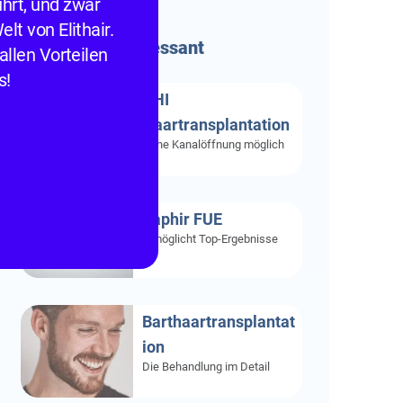
hrt, und zwar
lt von Elithair.
Besonders
Interessant
allen Vorteilen
s!
DHI
Haartransplantation
Ohne Kanalöffnung möglich
Saphir FUE
Ermöglicht Top-Ergebnisse
Barthaartransplantat
ion
Die Behandlung im Detail