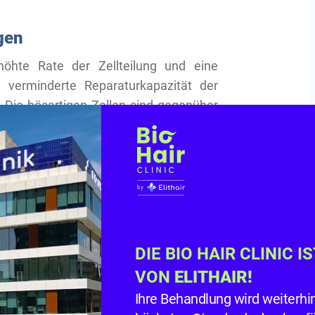
gen
höhte Rate der Zellteilung und eine
e verminderte Reparaturkapazität der
 Die bösartigen Zellen sind gegenüber
 die Teilung der Zellen hemmen,
ie Krebszellen eingesetzt, um ihr
n. Die Medikamente zur Hemmung der
tatika zusammengefasst. Sie bestehen
synthetisch hergestellt und kommen
DIE BIO HAIR CLINIC I
VON
ELITHAIR!
e
Ihre Behandlung wird weiterhi