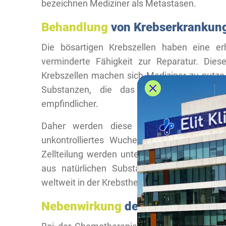
bezeichnen Mediziner als Metastasen.
Behandlung
von Krebserkrankun
Die bösartigen Krebszellen haben eine er
verminderte Fähigkeit zur Reparatur. Dies
Krebszellen machen sich Mediziner zu nutze.
Substanzen, die das Zellwachstum und
empfindlicher.
Daher werden diese Substanzen gegen d
unkontrolliertes Wuchern zu unterbinde
Zellteilung werden unter dem Begriff Zytos
aus natürlichen Substanzen oder werden 
weltweit in der Krebstherapie zum Einsatz.
Nebenwirkung
der Chemotherapi