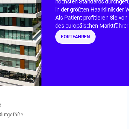
delnden Ärzte die Zellen des Körpers
höchsten Standards durchgefü
erte Vermehrung zu verhindern. Die
in der größten Haarklinik der We
len allerdings nicht gezielt angreifen.
Als Patient profitieren Sie von 
chsende Zellen wie die des Epithels
des europäischen Marktführer
en.
FORTFAHREN
s Darms, blutbildende Zellen und die
 Durch ihre Schädigung kommt es nach
st durch die Chemotherapie.
otherapie auf einen Blick
d
Blutgefäße