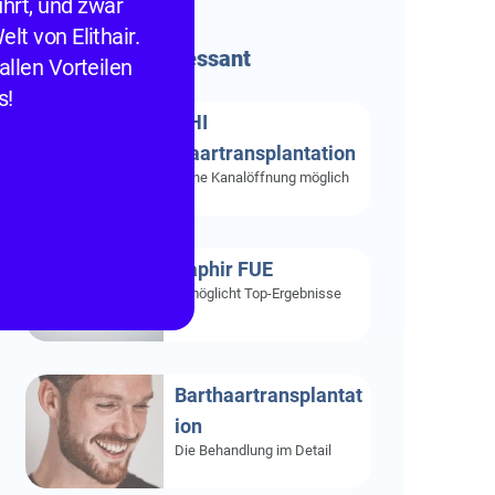
hrt, und zwar
lt von Elithair.
Besonders
Interessant
allen Vorteilen
s!
DHI
Haartransplantation
Ohne Kanalöffnung möglich
Saphir FUE
Ermöglicht Top-Ergebnisse
Barthaartransplantat
ion
Die Behandlung im Detail