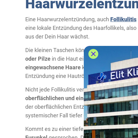
Haarwurzelentzü
Eine Haarwurzelentzündung, auch
Follikulitis
eine lokale Entzündung des Haarfollikels, also
aus der Dein Haar wächst.
Die kleinen Taschen können sich entzünden, 
oder Pilze
in die Haut eindringen. Aber auch 
eingewachsene Haare
können sich die Haarbä
Entzündung eine Hautrötung, Juckreiz oder kle
Nicht jede Follikulitis verläuft gleich und grun
oberflächlichen und einer systemischen Ha
der oberflächlichen Entzündung ist nur die ob
systemischer Fall tiefer eindringt und stark
Kommt es zu einer tieferen Entzündung mit Eit
Furunkel
gesprochen. Dieser schmerzhafte Kn