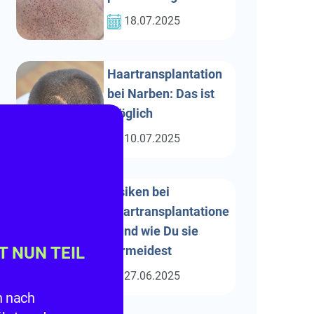
18.07.2025
Haartransplantation
bei Narben: Das ist
möglich
10.07.2025
Risiken bei
Haartransplantatione
n und wie Du sie
vermeidest
ST NUN TEIL
27.06.2025
n nach