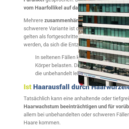
vom Haarfollikel auf das umliegende Gewebe
Mehrere
zusammenhängende Furunkel bezei
schwerere Variante ist oft sehr schmerzhaft.
gelten als fortgeschrittene Stadien einer Follik
werden, da sich die Entzündung weiter im Kör
In seltenen Fällen kann sich die Infekti
Körper belasten. Die schwerwiegendste F
die unbehandelt lebensbedrohlich werde
Ist
Haarausfall durch Haarwurze
Tatsächlich kann eine anhaltende oder tiefgr
Haarwachstum beeinträchtigen und für vorü
allem bei unbehandelten oder schweren Fällen
Haare kommen.