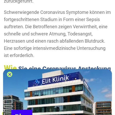
zurückgeführt.
Schwerwiegende Coronavirus Symptome können im
fortgeschrittenen Stadium in Form einer Sepsis
auftreten. Die Betroffenen zeigen Verwirrtheit, eine
schnelle und schwere Atmung, Todesangst,
Herzrasen und einen rasch abfallenden Blutdruck.
Eine sofortige intensivmedizinische Untersuchung
ist erforderlich.
Wie
Sie eine Coronavirus Ansteckung
vermeiden können
Ein Impfstoff gegen das Coronavirus wurde noch
nicht entwickelt. Um eine Coronavirus Ansteckung
zu vermeiden, sollten Sie:
einen Abstand von mindestens 1,5 Meter zu