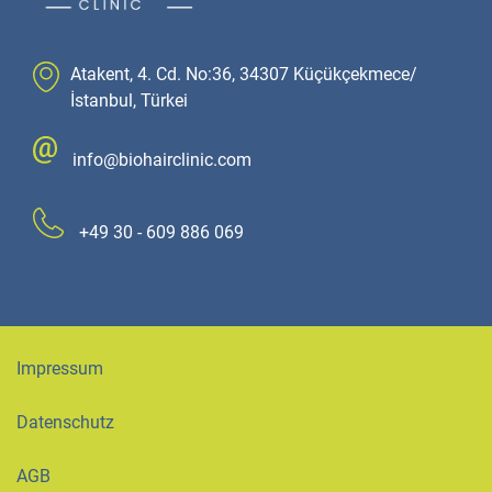
Atakent, 4. Cd. No:36, 34307 Küçükçekmece/
İstanbul, Türkei
info@biohairclinic.com
+49 30 - 609 886 069
Impressum
Datenschutz
AGB