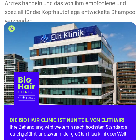
Arztes handeln und das von ihm empfohlene und
speziell für die Kopfhautpflege entwickelte Shampoo
verwenden.
Nach spätestens zwei bis drei Wochen hört das
Jucken auf und Sie können sich in Ruhe und ohne
den ständigen Drang zu kratzen auf den Haarwuchs
und das
Ergebnis der Eigenhaartransplantation
freuen. Nutzen Sie keinesfalls Anti-Schuppen-
Shampoos, da diese Ihre Kopfhaut zusätzlich
austrocknen und den Juckreiz somit verstärken.
Wie
kann man das Jucken lindern?
Da Sie sich nicht kratzen dürfen, stehen Sie ganz
DIE BIO HAIR CLINIC IST NUN TEIL VON
ELITHAIR!
automatisch vor der Frage, was Sie denn überhaupt
Ihre Behandlung wird weiterhin nach höchsten Standards
gegen die stark juckende Kopfhaut nach einer
durchgeführt, und zwar in der größten Haarklinik der Welt