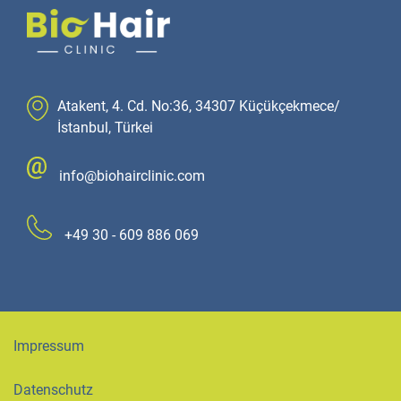
Atakent, 4. Cd. No:36, 34307 Küçükçekmece/
İstanbul, Türkei
info@biohairclinic.com
+49 30 - 609 886 069
Impressum
Datenschutz