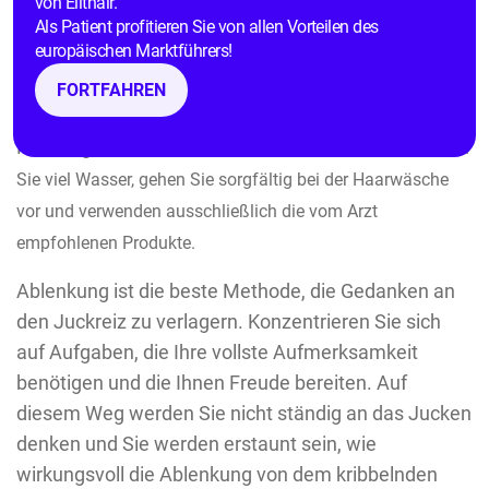
von Elithair.
Haartransplantation tun dürfen.
Als Patient profitieren Sie von allen Vorteilen des
europäischen Marktführers!
Ihre Kopfhaut braucht Feuchtigkeit und ist weniger
gereizt, wenn Sie sich neben der Anwendung der
FORTFAHREN
Produkte zur postoperativen Pflege auch auf die
Feuchtigkeitszufuhr von Innen konzentrieren.
Trinken
Sie viel Wasser, gehen Sie sorgfältig bei der Haarwäsche
vor und verwenden ausschließlich die vom Arzt
empfohlenen Produkte.
Ablenkung ist die beste Methode, die Gedanken an
den Juckreiz zu verlagern. Konzentrieren Sie sich
auf Aufgaben, die Ihre vollste Aufmerksamkeit
benötigen und die Ihnen Freude bereiten. Auf
diesem Weg werden Sie nicht ständig an das Jucken
denken und Sie werden erstaunt sein, wie
wirkungsvoll die Ablenkung von dem kribbelnden