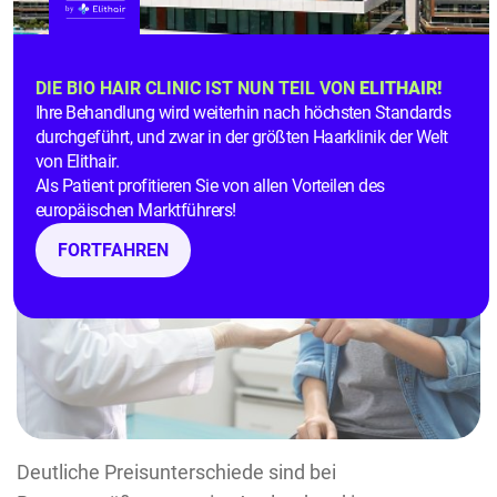
wie in Deutschland. Die Fettabsaugung kann mit
einer Bauchdeckenstraffung verbunden werden.
DIE BIO HAIR CLINIC IST NUN TEIL VON
ELITHAIR!
3.Brustvergrößerungen
Ihre Behandlung wird weiterhin nach höchsten Standards
durchgeführt, und zwar in der größten Haarklinik der Welt
von Elithair.
Als Patient profitieren Sie von allen Vorteilen des
europäischen Marktführers!
FORTFAHREN
Deutliche Preisunterschiede sind bei