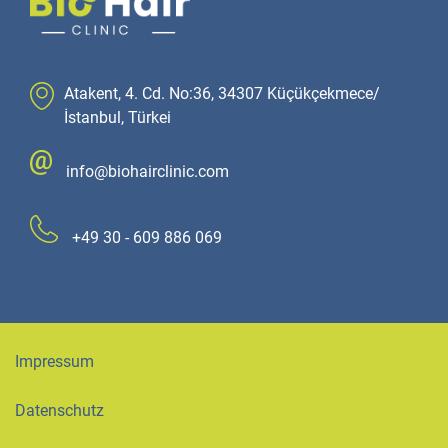
Atakent, 4. Cd. No:36, 34307 Küçükçekmece/
İstanbul, Türkei
info@biohairclinic.com
+49 30 - 609 886 069
Impressum
Datenschutz