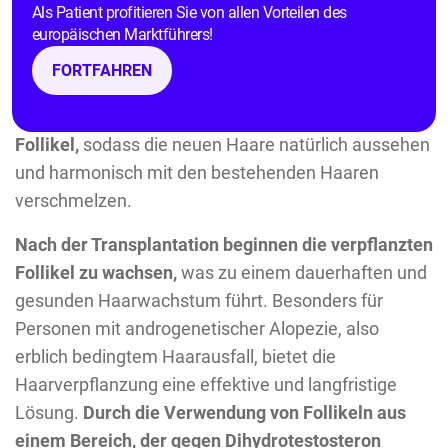
Haarfollikel aus einem Bereich Ihres Kopfes, in dem
Als Patient profitieren Sie von allen Vorteilen des
das Haar noch dicht wächst, entnommen. Diese
europäischen Marktführers!
Follikel werden dann sorgfältig aufbereitet und in die
FORTFAHREN
von Haarausfall betroffenen Bereiche transplantiert.
Die Technik ermöglicht eine präzise Platzierung der
Follikel,
sodass die neuen Haare natürlich aussehen
und harmonisch mit den bestehenden Haaren
verschmelzen.
Nach der Transplantation beginnen die verpflanzten
Follikel zu wachsen,
was zu einem dauerhaften und
gesunden Haarwachstum führt. Besonders für
Personen mit androgenetischer Alopezie, also
erblich bedingtem Haarausfall, bietet die
Haarverpflanzung eine effektive und langfristige
Lösung.
Durch die Verwendung von Follikeln aus
einem Bereich, der gegen Dihydrotestosteron