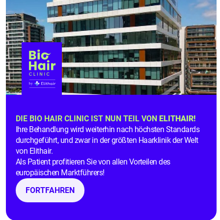
zurückgeführt werden. Zusätzlich wird die Wirkung
erst durch den Einfluss bestimmter
Wachstumsfaktoren, die im PRP enthalten sind,
entfaltet.
Die
Vorteile einer Kombination von
PRP-Therapie und
Stammzellentherapie
DIE BIO HAIR CLINIC IST NUN TEIL VON
ELITHAIR!
Der therapeutische Effekt gegen Haarverlust, der
Ihre Behandlung wird weiterhin nach höchsten Standards
durch eine Kombination mit der PRP-Therapie erzielt
durchgeführt, und zwar in der größten Haarklinik der Welt
von Elithair.
wird, hält über mehrere Jahre an. Anders als bei
Als Patient profitieren Sie von allen Vorteilen des
einer alleinigen PRP-Therapie, muss die kombinierte
europäischen Marktführers!
Behandlung nicht jährlich aufgefrischt werden. Aus
FORTFAHREN
diesem Grund ist die Kombination auf lange Sicht
günstiger als eine PRP-Eigenbluttherapie.